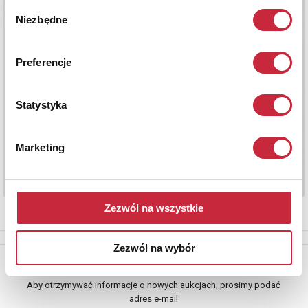
Wybór
Niezbędne
zgody
Preferencje
Statystyka
Marketing
Zezwól na wszystkie
Zezwól na wybór
Newsletter
Aby otrzymywać informacje o nowych aukcjach, prosimy podać
adres e-mail