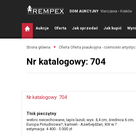
DOM AUKCYJNY
Warszawa • Kraków
A
ukcje
O
ferta
J
ak sprzedać
J
ak kupić
W
yni
Strona główna
Oferta Oferta poaukcyjna - rzemiosło artysty
Nr katalogowy: 704
Nr katalogowy: 704
Tłok pieczętny
srebro niecechowane, lapis lazuli; wys. 4,4 cm, średnica 6 cm;
Europa Południowa?, kamień - Azerbejdżan, XIX w.?
estymacja: 4 400 - 5 000 zł