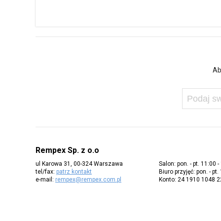
Ab
Rempex Sp. z o.o
ul Karowa 31, 00-324 Warszawa
Salon: pon. - pt. 11:00 -
tel/fax:
patrz kontakt
Biuro przyjęć: pon. - pt.
e-mail:
rempex@rempex.com.pl
Konto: 24 1910 1048 