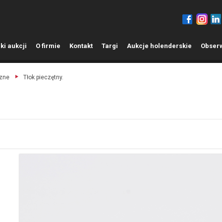
ki aukcji
O
firmie
K
ontakt
T
argi
A
ukcje holenderskie
O
bser
czne
Tłok pieczętny.