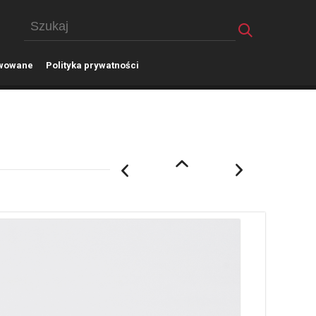
wowane
P
olityka prywatności