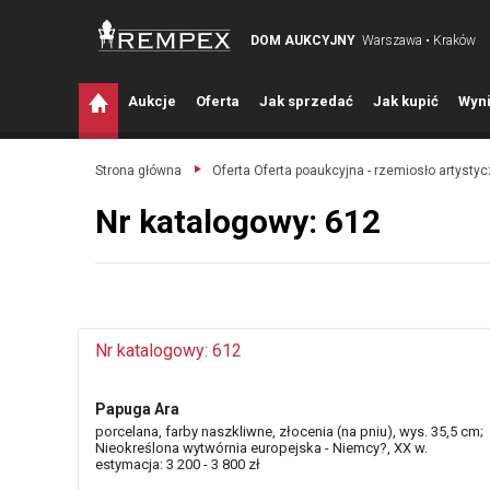
DOM AUKCYJNY
Warszawa • Kraków
A
ukcje
O
ferta
J
ak sprzedać
J
ak kupić
W
yni
Strona główna
Oferta Oferta poaukcyjna - rzemiosło artysty
Nr katalogowy: 612
Nr katalogowy: 612
Papuga Ara
porcelana, farby naszkliwne, złocenia (na pniu), wys. 35,5 cm;
Nieokreślona wytwórnia europejska - Niemcy?, XX w.
estymacja: 3 200 - 3 800 zł