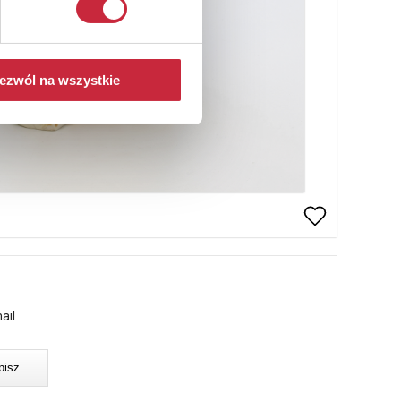
ezwól na wszystkie
ail