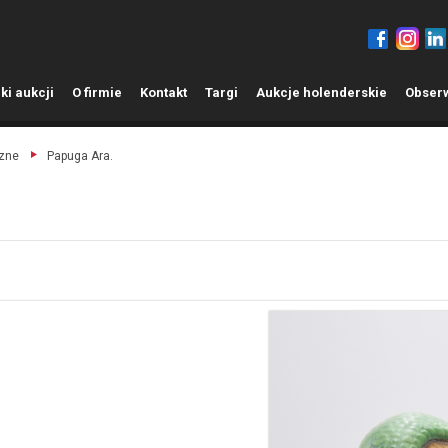
ki aukcji
O
firmie
K
ontakt
T
argi
A
ukcje holenderskie
O
bser
czne
Papuga Ara.