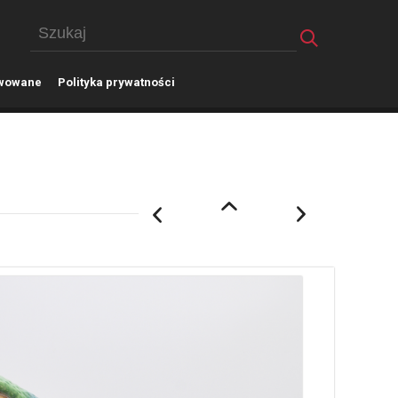
wowane
P
olityka prywatności