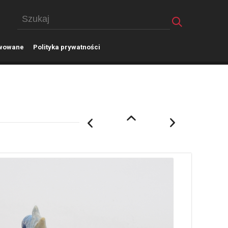
wowane
P
olityka prywatności