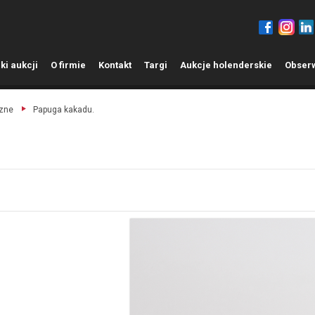
ki aukcji
O
firmie
K
ontakt
T
argi
A
ukcje holenderskie
O
bser
czne
Papuga kakadu.