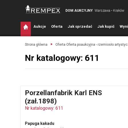
DOM AUKCYJNY
Warszawa • Kraków
A
ukcje
O
ferta
J
ak sprzedać
J
ak kupić
W
yni
Strona główna
Oferta Oferta poaukcyjna - rzemiosło artysty
Nr katalogowy: 611
Porzellanfabrik Karl ENS
(zał.1898)
Nr katalogowy: 611
Papuga kakadu