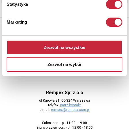
Statystyka
Marketing
Newsletter
Aby otrzymywać informacje o nowych aukcjach, prosimy podać
adres e-mail
Zezwól na wszystkie
Zezwól na wybór
Rempex Sp. z o.o
ul Karowa 31, 00-324 Warszawa
tel/fax:
patrz kontakt
e-mail:
rempex@rempex.com.pl
Salon: pon. - pt. 11:00 - 19:00
Biuro przyjęć: pon. - pt. 12:00 - 18:00