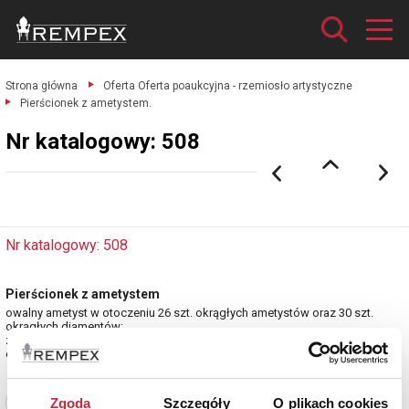
Strona główna
Oferta Oferta poaukcyjna - rzemiosło artystyczne
Pierścionek z ametystem.
Nr katalogowy: 508
Nr katalogowy: 508
Pierścionek z ametystem
owalny ametyst w otoczeniu 26 szt. okrągłych ametystów oraz 30 szt.
okrągłych diamentów;
złoto pr. 0.750, masa całkowita 6.210 g., rozm. pierścionka 14.
estymacja: 12 000 - 14 000 zł
Zgoda
Szczegóły
O plikach cookies
Zobacz pełne informacje