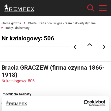
Strona główna
Oferta Oferta poaukcyjna - rzemiosło artystyczne
Imbryk do herbaty.
Nr katalogowy: 506
Bracia GRACZEW (firma czynna 1866-
1918)
Nr katalogowy: 506
Imbryk do herbaty
srebro próby 84 cechowane; wys. 17 cm; waga 616 g.
St Petersburg, 1908-1918.
estymacja: 10 000 - 12 000 zł