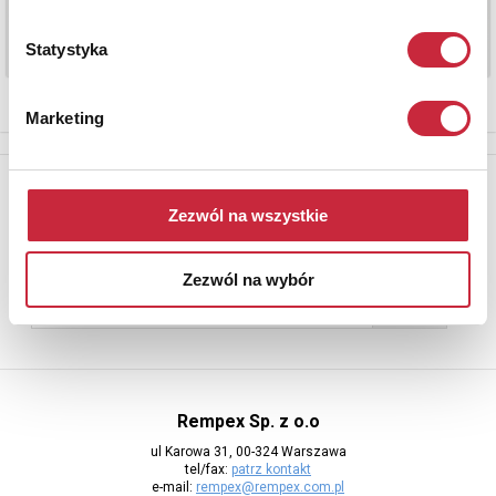
Statystyka
Marketing
Newsletter
Zezwól na wszystkie
Aby otrzymywać informacje o nowych aukcjach, prosimy podać
adres e-mail
Zezwól na wybór
Rempex Sp. z o.o
ul Karowa 31, 00-324 Warszawa
tel/fax:
patrz kontakt
e-mail:
rempex@rempex.com.pl