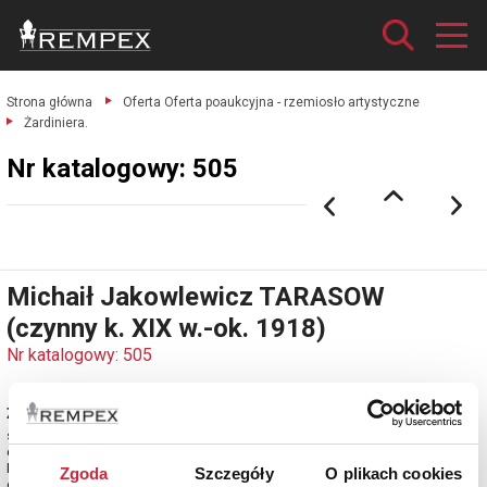
Strona główna
Oferta Oferta poaukcyjna - rzemiosło artystyczne
Żardiniera.
Nr katalogowy: 505
Michaił Jakowlewicz TARASOW
(czynny k. XIX w.-ok. 1918)
Nr katalogowy: 505
Żardiniera
srebro częściowo złocone cechowane; wys. 12,5 cm, szer. 35 cm, głęb. 15
cm, waga 4941 g.
Rosja, Moskwa, 1908-ok. 1915.
Zgoda
Szczegóły
O plikach cookies
estymacja: 10 000 - 12 000 zł