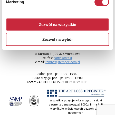
Aby otrzymywać informacje o nowych aukcjach, prosimy podać
Marketing
adres e-mail
Zezwól na wszystkie
Zezwól na wybór
Rempex Sp. z o.o
ul Karowa 31, 00-324 Warszawa
tel/fax:
patrz kontakt
e-mail:
rempex@rempex.com.pl
Salon: pon. - pt. 11:00 - 19:00
Biuro przyjęć: pon. - pt. 12:00 - 18:00
Konto: 24 1910 1048 2252 8132 8822 0001
Wszystkie pozycje w katalogach sztuki
dawnej z ceną powyżej 8000zł firma ALR
weryfikuje w światowych bazach dzieł
utraconych