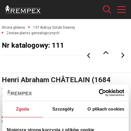
Strona główna
137 Aukcja Sztuki Dawnej
Zestaw plansz genealogicznych.
Nr katalogowy: 111
Henri Abraham CHÂTELAIN (1684
-1743)
Nr katalogowy: 111
Zgoda
Szczegóły
O plikach cookies
Zestaw plansz genealogicznych
Piastów i Jagiellonów, z mapą Polski; Amsterdam, 1705-1739, z: Atlas
historique, ou Nouvelle Introduction A l'Histoire, a la Chronologie [...]
Niniejsza strona korzysta z plików cookie