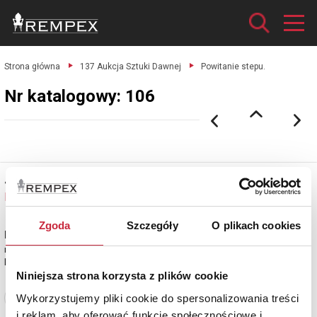
Strona główna
137 Aukcja Sztuki Dawnej
Powitanie stepu.
Nr katalogowy: 106
Józef BRANDT (1841 - 1915)
Nr katalogowy: 106
Zgoda
Szczegóły
O plikach cookies
Powitanie stepu
miedzioryt kolorowany, papier naklejony na karton, 29,5 x 65 cm (odcisk
płyty), 49,5 x 86 cm (arkusz kartonu);
Niniejsza strona korzysta z plików cookie
Wykorzystujemy pliki cookie do spersonalizowania treści
Zobacz pełne informacje
i reklam, aby oferować funkcje społecznościowe i