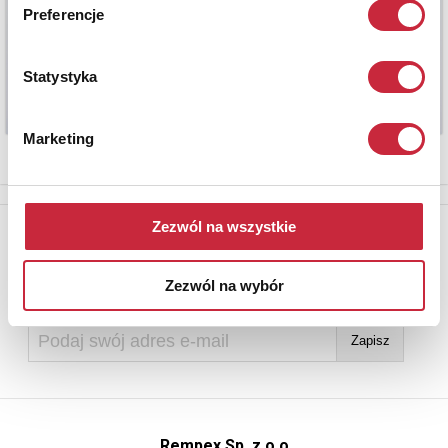
Preferencje
Statystyka
Marketing
Zezwól na wszystkie
Newsletter
Aby otrzymywać informacje o nowych aukcjach, prosimy podać
adres e-mail
Zezwól na wybór
Rempex Sp. z o.o