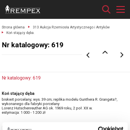
Strona główna
313 Aukcja Rzemiosła Artystycznego i Antyków
Koń stający dęba.
Nr katalogowy: 619
Nr katalogowy: 619
Koń stający dęba
biskwit porcelany; wys. 39 cm; replika modelu Gunthera R. Grangeta?,
wykonanego dla fabryki porcelany
Lorenz Hutschenreuther AG ok. 1969 roku, 2 poł. XX w.
estymacja: 1 000 - 1 200 zł
Zobacz pełne informacje