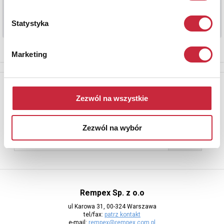
Statystyka
Marketing
Newsletter
Zezwól na wszystkie
Aby otrzymywać informacje o nowych aukcjach, prosimy podać
adres e-mail
Zezwól na wybór
Rempex Sp. z o.o
ul Karowa 31, 00-324 Warszawa
tel/fax:
patrz kontakt
e-mail:
rempex@rempex.com.pl