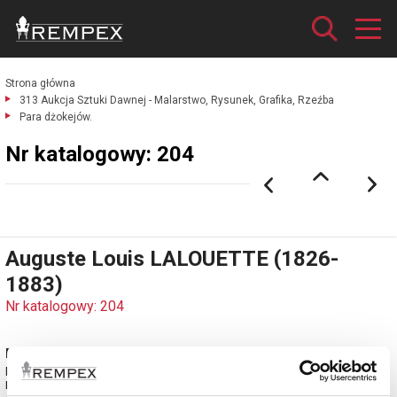
Strona główna
313 Aukcja Sztuki Dawnej - Malarstwo, Rysunek, Grafika, Rzeźba
Para dżokejów.
Nr katalogowy: 204
Auguste Louis LALOUETTE (1826-
1883)
Nr katalogowy: 204
Para dżokejów
brąz, odlew srebrzony; wys. ok. 23 cm.
Francja, odlewy XX w. (?)