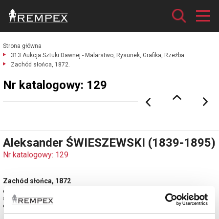
Strona główna
313 Aukcja Sztuki Dawnej - Malarstwo, Rysunek, Grafika, Rzeźba
Zachód słońca, 1872.
Nr katalogowy: 129
Aleksander ŚWIESZEWSKI (1839-1895)
Nr katalogowy: 129
Zachód słońca, 1872
olej, deska; 16 x 22 cm;
sygn. i dat. l. d.: A. Świeszewski 1872
estymacja: 12 000 - 14 000 zł