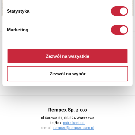
Statystyka
Marketing
Newsletter
Aby otrzymywać informacje o nowych aukcjach, prosimy podać
Zezwól na wszystkie
adres e-mail
Zezwól na wybór
Rempex Sp. z o.o
ul Karowa 31, 00-324 Warszawa
tel/fax:
patrz kontakt
e-mail:
rempex@rempex.com.pl