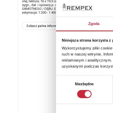
olej, tektura; 16 x 19,5 cm;
sygn., dat. i opisany p. d.: WIDOK NA RUMJĘ I MORZE SPOD
SAMOTNEGO / DĘBU. EUGENIUSZ PIETRASZEWSKI 1927.
estymacja: 1 200 - 1 400 zł
Zgoda
Zobacz pełne informacje
Niniejsza strona korzysta z
Wykorzystujemy pliki cookie 
ruch w naszej witrynie. Inf
reklamowym i analitycznym. 
uzyskanymi podczas korzysta
Wybór
Niezbędne
zgody