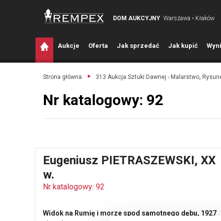
DOM AUKCYJNY
Warszawa • Kraków
A
ukcje
O
ferta
J
ak sprzedać
J
ak kupić
W
yni
Strona główna
313 Aukcja Sztuki Dawnej - Malarstwo, Rysune
Nr katalogowy: 92
Eugeniusz PIETRASZEWSKI, XX
w.
Nr katalogowy: 92
Widok na Rumię i morze spod samotnego dębu, 1927