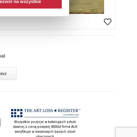
ezwól na wszystkie
ail
Wszystkie pozycje w katalogach sztuki
dawnej z ceną powyżej 8000zł firma ALR
weryfikuje w światowych bazach dzieł
utraconych