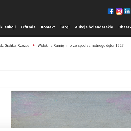
ki aukcji
O
firmie
K
ontakt
T
argi
A
ukcje holenderskie
O
bser
k, Grafika, Rzeźba
Widok na Rumię i morze spod samotnego dębu, 1927.