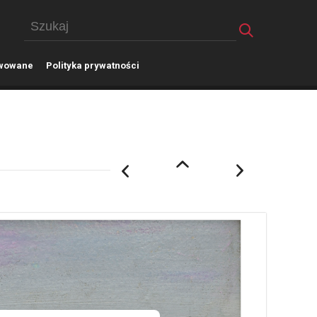
wowane
P
olityka prywatności