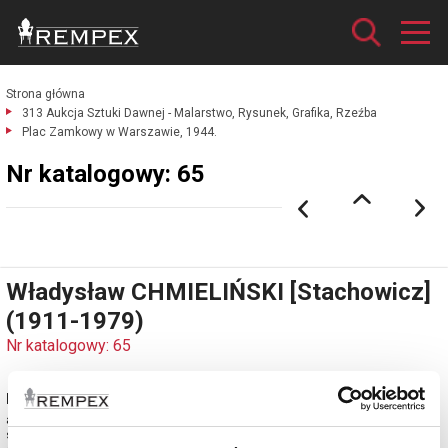
Strona główna
313 Aukcja Sztuki Dawnej - Malarstwo, Rysunek, Grafika, Rzeźba
Plac Zamkowy w Warszawie, 1944.
Nr katalogowy: 65
Władysław CHMIELIŃSKI [Stachowicz]
(1911-1979)
Nr katalogowy: 65
Plac Zamkowy w Warszawie, 1944
akwarela, ołówek, gwasz, papier; 23,5 x 33,5 cm (w świetle oprawy);
sygn. i dat. l. d.: Wł. Chmieliński. 1944 r.