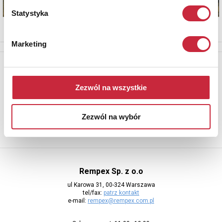
Statystyka
Marketing
Newsletter
Aby otrzymywać informacje o nowych aukcjach, prosimy podać
Zezwól na wszystkie
adres e-mail
Zezwól na wybór
Rempex Sp. z o.o
ul Karowa 31, 00-324 Warszawa
tel/fax:
patrz kontakt
e-mail:
rempex@rempex.com.pl