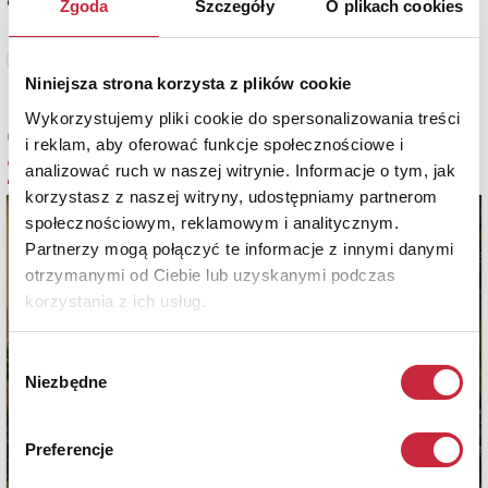
estymacja: 2 700 - 3 000 zł
Zgoda
Szczegóły
O plikach cookies
Zobacz pełne informacje
Niniejsza strona korzysta z plików cookie
Wykorzystujemy pliki cookie do spersonalizowania treści
Cena sprzedaży
i reklam, aby oferować funkcje społecznościowe i
2 500 zł
analizować ruch w naszej witrynie. Informacje o tym, jak
korzystasz z naszej witryny, udostępniamy partnerom
społecznościowym, reklamowym i analitycznym.
Partnerzy mogą połączyć te informacje z innymi danymi
otrzymanymi od Ciebie lub uzyskanymi podczas
korzystania z ich usług.
Wybór
Niezbędne
zgody
Preferencje