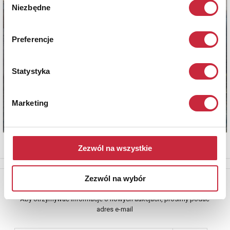
Niezbędne
zgody
Preferencje
Statystyka
Marketing
Zezwól na wszystkie
Zezwól na wybór
Newsletter
Aby otrzymywać informacje o nowych aukcjach, prosimy podać
adres e-mail