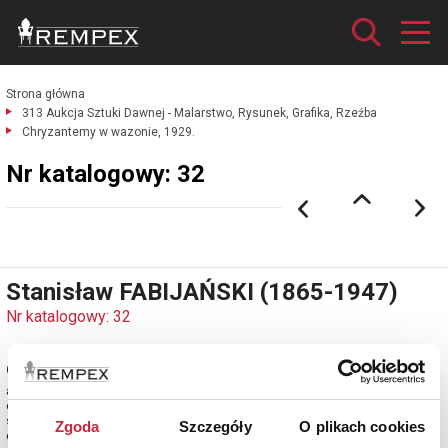
Strona główna
313 Aukcja Sztuki Dawnej - Malarstwo, Rysunek, Grafika, Rzeźba
Chryzantemy w wazonie, 1929.
Nr katalogowy: 32
Stanisław FABIJAŃSKI (1865-1947)
Nr katalogowy: 32
Chryzantemy w wazonie, 1929
akwarela, gwasz, papier żeberkowy, brązowy; 44 x 60 cm (w świetle
oprawy);
sygn. i dat. l. d.: St. Fabijański / 1929.
Zgoda
Szczegóły
O plikach cookies
estymacja: 5 400 - 6 400 zł