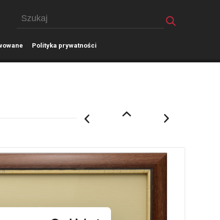
wowane
P
olityka prywatności