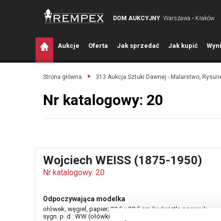
DOM AUKCYJNY
Warszawa • Kraków
A
ukcje
O
ferta
J
ak sprzedać
J
ak kupić
W
yni
Strona główna
313 Aukcja Sztuki Dawnej - Malarstwo, Rysune
Nr katalogowy: 20
Wojciech WEISS (1875-1950)
Nr katalogowy: 20
Odpoczywająca modelka
ołówek, węgiel, papier; 20,5 x 29,5 cm (w świetle oprawy);
sygn. p. d.: WW (ołówkiem)