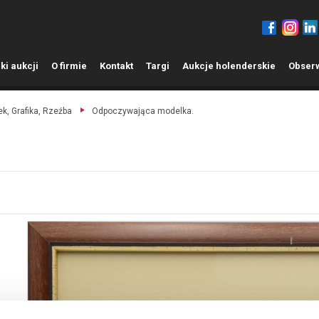
ki aukcji
O
firmie
K
ontakt
T
argi
A
ukcje holenderskie
O
bser
k, Grafika, Rzeźba
Odpoczywająca modelka.