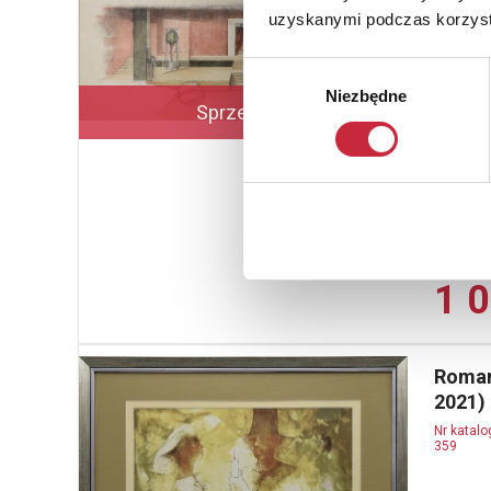
357
uzyskanymi podczas korzysta
Projekt
Wybór
akwarela,
Niezbędne
zgody
x 58 cm 
Sprzedane
sygn. opi
Warszawa 
WIŚNIAK
estymacja
Cena spr
1 0
Roman
2021)
Nr katal
359