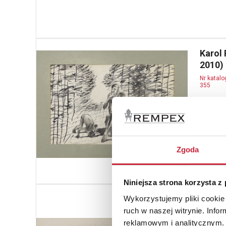
Karol
2010)
Nr katal
355
Zwątpie
tusz law
cm (w św
sygn. p. 
opisany l
Zgoda
(ołówkie
estymacja
Niniejsza strona korzysta z
Kazim
Wykorzystujemy pliki cookie 
(ur. 1
ruch w naszej witrynie. Inf
reklamowym i analitycznym. 
Nr katal