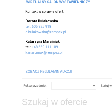
WIRTUALNY SALON WYSTAWIENNICZY
Kontakt w sprawie ofert:
Dorota Bułakowska
tel.: 605 325 918
d.bulakowska@rempex.pl
Katarzyna Marciniak
tel.:
+48 669 111 109
k.marciniak@rempex.pl
ZOBACZ REGULAMIN AUKCJI
Pokaż przedmiot:
Sortuj w