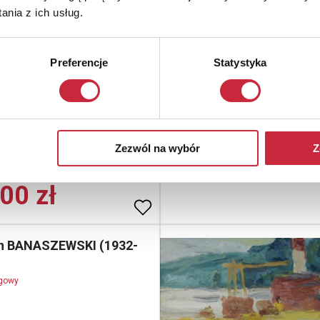
nia z ich usług.
 scenograficzny, 1986
 ołówek, tusz, piórko, papier; 24,5
Preferencje
Statystyka
(w świetle oprawy);
Sprzedane
sany i dat. p. d.: Teatr Mały
/ Fr. Durrenmatt "Fizycy" / K.
: 1 000 - 1 200 zł
Zezwól na wybór
Z
zedaży
00 zł
 BANASZEWSKI (1932-
ogowy