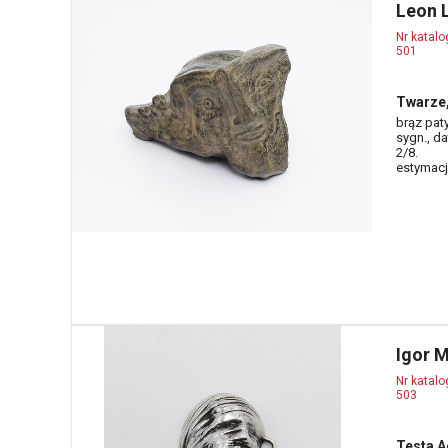
Leon 
Nr katal
501
Twarze,
brąz pat
sygn., da
2/8.
estymacja
Igor 
Nr katal
503
Testa A