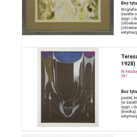
Bez tytu
litografi
świetle 
sygn. i d
(ołówkiem
(ołówkie
estymacja
Teres
1928)
Nr katal
361
Bez tytu
pastel, k
(w świet
sygn. i d
(kredką).
estymacja