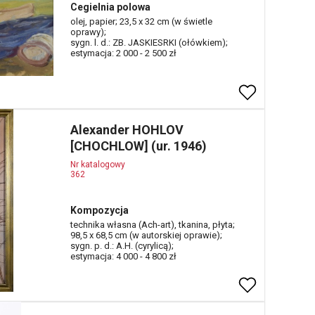
Cegielnia polowa
olej, papier; 23,5 x 32 cm (w świetle
oprawy);
sygn. l. d.: ZB. JASKIESRKI (ołówkiem);
estymacja: 2 000 - 2 500 zł
Alexander HOHLOV
[CHOCHLOW] (ur. 1946)
Nr katalogowy
362
Kompozycja
technika własna (Ach-art), tkanina, płyta;
98,5 x 68,5 cm (w autorskiej oprawie);
sygn. p. d.: A.H. (cyrylicą);
estymacja: 4 000 - 4 800 zł