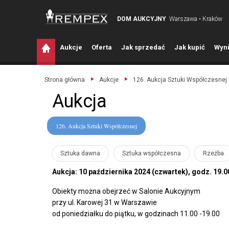
DOM AUKCYJNY
Warszawa • Kraków
A
ukcje
O
ferta
J
ak sprzedać
J
ak kupić
W
yni
Strona główna
Aukcje
126. Aukcja Sztuki Współczesnej
Aukcja
126. Aukcja Sztuki Współczesnej
Sztuka dawna
Sztuka współczesna
Rzeźba
Aukcja: 10 października 2024 (czwartek), godz. 19.0
Obiekty można obejrzeć w Salonie Aukcyjnym
przy ul. Karowej 31 w Warszawie
od poniedziałku do piątku, w godzinach 11.00 -19.00