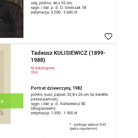
olej, płótno; 46 x 55 cm;
sygn. i dat. p. d.: D. Gmitrzak 18.
estymacja: 3 200 - 3 600 zł
Tadeusz KULISIEWICZ (1899-
1988)
Nr katalogowy
354
Portret dziewczyny, 1982
piórko, tusz, papier; 32,8 x 26 cm (w świetle
passe-partout);
wa
sygn. i dat. p. d.: Kulisiewicz 82
(długopisem).
estymacja: 1 300 - 1 500 zł
* - podlega opłacie DdS
(patrz regulamin)