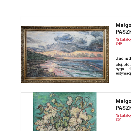
Małgo
PASZK
Nr katal
349
Zachód 
olej, płó
sygn. l. 
estymacja
Małgo
PASZ
Nr katal
351