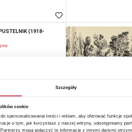
 PUSTELNIK (1918-
ogowy
nie i niepewność
owany, ołówek, papier; 18,5 x 28,5
ietle oprawy);
d.: Karol Pustelnik (ołówkiem),
. d.: Zwątpienie i niepewność
Szczegóły
m);
: 2 000 - 2 500 zł
 plików cookie
ierz Leszek WIŚNIAK
do spersonalizowania treści i reklam, aby oferować funkcje sp
931)
ormacje o tym, jak korzystasz z naszej witryny, udostępniamy p
Partnerzy mogą połączyć te informacje z innymi danymi otrzym
ogowy