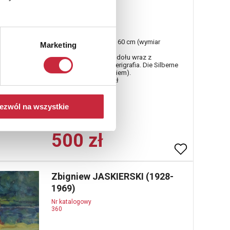
358
Die silberne, 1980
serigrafia, papier; 70 x 60 cm (wymiar
Marketing
arkusza);
sygn., dat. i opisany u dołu wraz z
nakładem: 39/130/II serigrafia. Die Silberne
/ JAleksiun 80 (ołówkiem).
estymacja: 600 - 800 zł
ezwól na wszystkie
Cena sprzedaży
500 zł
Zbigniew JASKIERSKI (1928-
1969)
Nr katalogowy
360