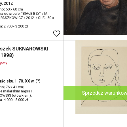
y, 2012
tno; 50 x 60 cm
na odwrocie: "BIAŁE BZY" / M.
PASZKOWICZ / 2012. / OLEJ 50 x
: 2 700 - 3 200 zł
iszek SUKNAROWSKI
-1998)
ogowy
ścisku, l. 70. XX w. (?)
tno; 76 x 41 cm;
ie malarskim napis F.
Sprzedaż warunko
WSKI (ołówkiem).
: 4 000 - 5 000 zł