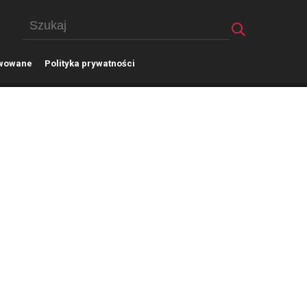
wowane
P
olityka prywatności