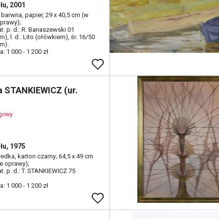
łu, 2001
a barwna, papier, 29 x 40,5 cm (w
oprawy);
at. p. d.: R. Banaszewski 01
), l. d.: Lito (ołówkiem), śr. 16/50
m).
: 1 000 - 1 200 zł
a STANKIEWICZ (ur.
ogowy
łu, 1975
redka, karton czarny; 64,5 x 49 cm
le oprawy);
at. p. d.: T. STANKIEWICZ 75
: 1 000 - 1 200 zł