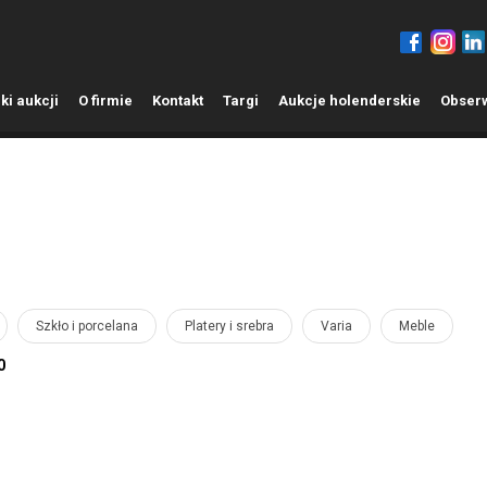
ki aukcji
O
firmie
K
ontakt
T
argi
A
ukcje holenderskie
O
bser
Szkło i porcelana
Platery i srebra
Varia
Meble
0