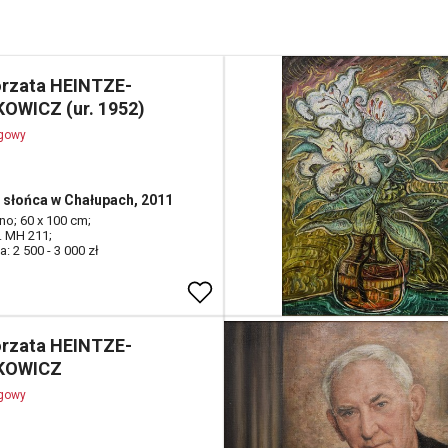
rzata HEINTZE-
OWICZ (ur. 1952)
ogowy
słońca w Chałupach, 2011
tno; 60 x 100 cm;
d. MH 211;
: 2 500 - 3 000 zł
rzata HEINTZE-
KOWICZ
ogowy