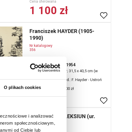
Cena oferowana
1 100 zł
Franciszek HAYDER (1905-
1990)
Nr katalogowy
356
Pejzaż z Ustronia, 1954
tusz lawowany, papier; 31,5 x 40,5 cm (w
świetle oprawy);
sygn., dat. i opisany l. d.: F. Hayder - Ustroń
1954.
O plikach cookies
estymacja: 1 500 - 1 800 zł
Jan Jaromir ALEKSIUN (ur.
ołecznościowe i analizować
1940)
artnerom społecznościowym,
anymi od Ciebie lub
Nr katalogowy