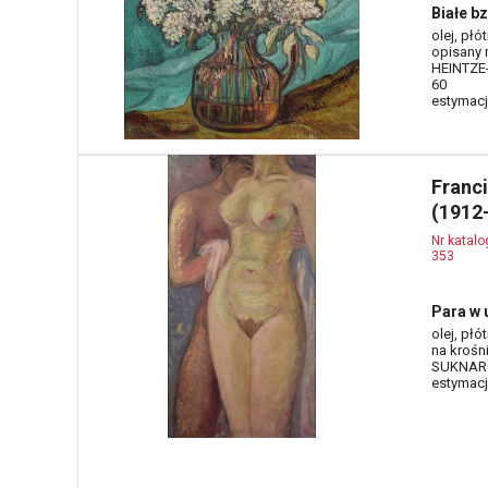
Białe bz
olej, płó
opisany 
HEINTZE-
60
estymacja
Franc
(1912
Nr katal
353
Para w u
olej, płó
na krośn
SUKNARO
estymacja