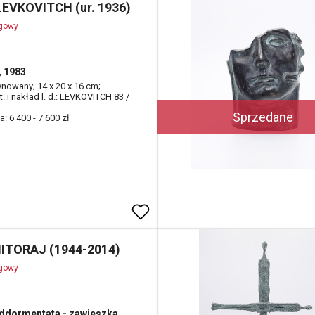
LEVKOVITCH (ur. 1936)
ogowy
 1983
ynowany; 14 x 20 x 16 cm;
t. i nakład l. d.: LEVKOVITCH 83 /
Sprzedane
: 6 400 - 7 600 zł
MITORAJ (1944-2014)
ogowy
ddormentata - zawieszka