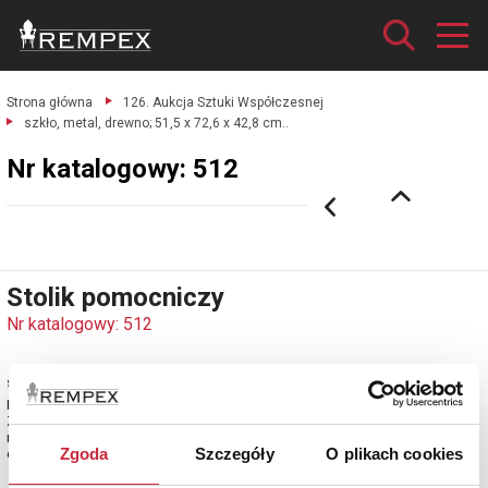
Strona główna
126. Aukcja Sztuki Współczesnej
szkło, metal, drewno; 51,5 x 72,6 x 42,8 cm..
Nr katalogowy: 512
Stolik pomocniczy
Nr katalogowy: 512
szkło, metal, drewno; 51,5 x 72,6 x 42,8 cm.
Europa Zachodnia (Francja ?), poł. XX w.
Z prostokątnym szklanym blatem, ujętym w narożnikach kwadratowymi,
metalowymi i niklowanymi okuciami, wsparty na czter
Zgoda
Szczegóły
O plikach cookies
estymacja: 2 300 - 2 700 zł