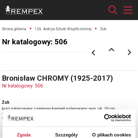
Strona główna
126. Aukcja Sztuki Współczesnej
Żuk.
Nr katalogowy: 506
Bronisław CHROMY (1925-2017)
Nr katalogowy: 506
Żuk
brąz patynowany, czerwony kamień polerowany; wys. ok. 10 cm;
sygn. na nóżce: BCHROMY.
estymacja: 2 000 - 2 500 zł
Zobacz pełne informacje
Zgoda
Szczegóły
O plikach cookies