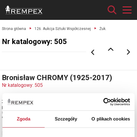
Strona główna
126. Aukcja Sztuki Współczesnej
Żuk.
Nr katalogowy: 505
Bronisław CHROMY (1925-2017)
Nr katalogowy: 505
Żuk
brąz patynowany, zielony kamień polerowany; wys. ok. 10 cm;
sygn. na nóżce: BCHROMY.
estymacja: 2 000 - 2 500 zł
Zgoda
Szczegóły
O plikach cookies
Zobacz pełne informacje