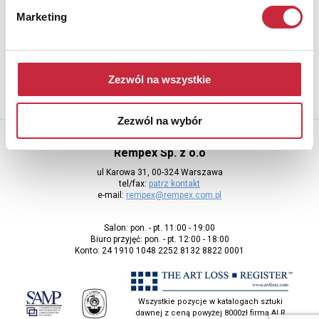
Newsletter
Marketing
Aby otrzymywać informacje o nowych aukcjach, prosimy podać
adres e-mail
Zezwól na wszystkie
Zezwól na wybór
Rempex Sp. z o.o
ul Karowa 31, 00-324 Warszawa
tel/fax:
patrz kontakt
e-mail:
rempex@rempex.com.pl
Salon: pon. - pt. 11:00 - 19:00
Biuro przyjęć: pon. - pt. 12:00 - 18:00
Konto: 24 1910 1048 2252 8132 8822 0001
Wszystkie pozycje w katalogach sztuki
dawnej z ceną powyżej 8000zł firma ALR