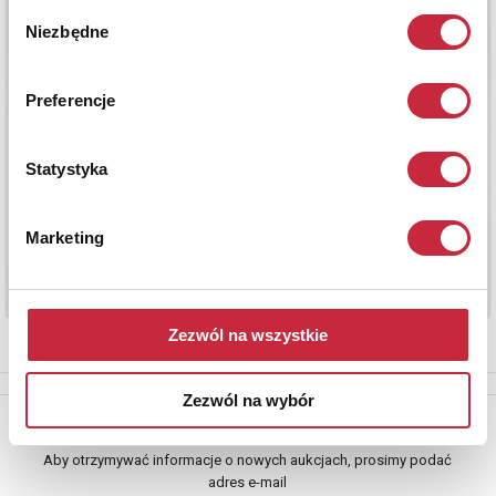
Wybór
Niezbędne
zgody
Preferencje
Statystyka
Marketing
Zezwól na wszystkie
Zezwól na wybór
Newsletter
Aby otrzymywać informacje o nowych aukcjach, prosimy podać
adres e-mail