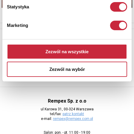
Statystyka
Marketing
Newsletter
Aby otrzymywać informacje o nowych aukcjach, prosimy podać
Zezwól na wszystkie
adres e-mail
Zezwól na wybór
Rempex Sp. z o.o
ul Karowa 31, 00-324 Warszawa
tel/fax:
patrz kontakt
e-mail:
rempex@rempex.com.pl
Salon: pon. - pt. 11:00 - 19:00