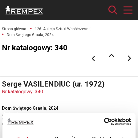
Strona główna
126. Aukcja Sztuki Współczesnej
Dom Świętego Graala, 2024.
Nr katalogowy: 340
Serge VASILENDIUC (ur. 1972)
Nr katalogowy: 340
Dom Świętego Graala, 2024
akryl, płótno; 80 x 80 cm;
sygn. l. d.: SV. (monogram wiązany ujęty w romb);
estymacja: 9 500 - 12 000 zł