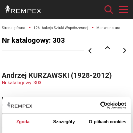
Strona główna
126. Aukcja Sztuki Współczesnej
Martwa natura.
Nr katalogowy: 303
Andrzej KURZAWSKI (1928-2012)
Nr katalogowy: 303
Martwa natura
olej, płótno; 73 x 92 cm;
sygn. i dat. p. g.: A. Kurzawski ... (data nieczytelnie)
estymacja: 23 000 - 27 000 zł
Zgoda
Szczegóły
O plikach cookies
Zobacz pełne informacje