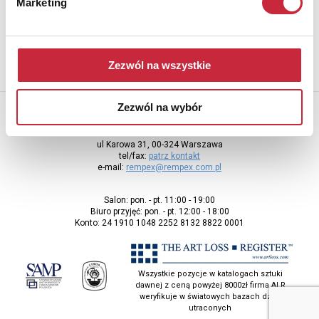
Marketing
adres e-mail
Zezwól na wszystkie
Zezwól na wybór
Rempex Sp. z o.o
ul Karowa 31, 00-324 Warszawa
tel/fax:
patrz kontakt
e-mail:
rempex@rempex.com.pl
Salon: pon. - pt. 11:00 - 19:00
Biuro przyjęć: pon. - pt. 12:00 - 18:00
Konto: 24 1910 1048 2252 8132 8822 0001
Wszystkie pozycje w katalogach sztuki
dawnej z ceną powyżej 8000zł firma ALR
weryfikuje w światowych bazach dzieł
utraconych