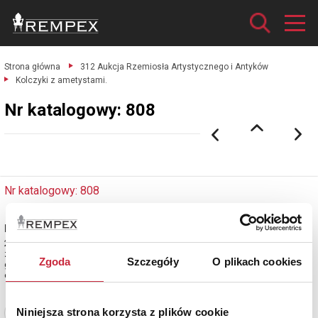
Strona główna
312 Aukcja Rzemiosła Artystycznego i Antyków
Kolczyki z ametystami.
Nr katalogowy: 808
Nr katalogowy: 808
Kolczyki z ametystami
2 szt. owalnych ametystów + 18 szt. diamentów;
złoto pr. 0.585, oprawa kamieni srebro pr. ok. 0.900, masa całkowita 4.950
Zgoda
Szczegóły
O plikach cookies
g.
estymacja: 15 000 - 18 000 zł
Niniejsza strona korzysta z plików cookie
Zobacz pełne informacje