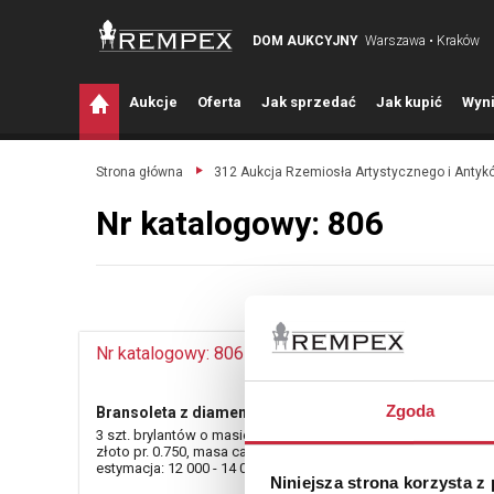
DOM AUKCYJNY
Warszawa • Kraków
A
ukcje
O
ferta
J
ak sprzedać
J
ak kupić
W
yni
Strona główna
312 Aukcja Rzemiosła Artystycznego i Antyk
Nr katalogowy: 806
Nr katalogowy: 806
Zgoda
Bransoleta z diamentami
3 szt. brylantów o masie łącznej ok. 0.11 ct (VS2-Si/F-H),
złoto pr. 0.750, masa całkowita 13.500 g.
estymacja: 12 000 - 14 000 zł
Niniejsza strona korzysta z