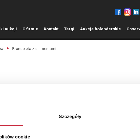
ki aukcji
O
firmie
K
ontakt
T
argi
A
ukcje holenderskie
O
bser
ów
Bransoleta z diamentami.
Szczegóły
 plików cookie