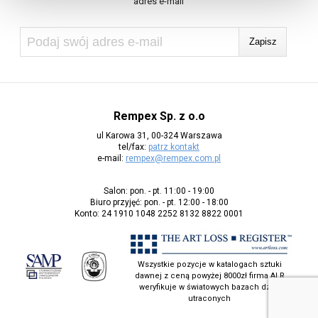
adres e-mail
Rempex Sp. z o.o
ul Karowa 31, 00-324 Warszawa
tel/fax:
patrz kontakt
e-mail:
rempex@rempex.com.pl
Salon: pon. - pt. 11:00 - 19:00
Biuro przyjęć: pon. - pt. 12:00 - 18:00
Konto: 24 1910 1048 2252 8132 8822 0001
Wszystkie pozycje w katalogach sztuki
dawnej z ceną powyżej 8000zł firma ALR
weryfikuje w światowych bazach dzieł
utraconych