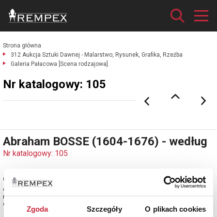
Strona główna
312 Aukcja Sztuki Dawnej - Malarstwo, Rysunek, Grafika, Rzeźba
Galeria Pałacowa [Scena rodzajowa].
Nr katalogowy: 105
Abraham BOSSE (1604-1676) - według
Nr katalogowy: 105
Galeria Pałacowa [Scena rodzajowa]
olej, płótno dublowane; 63,5 x 78,5 cm;
na odwrocie nalepka wystawowa TPSP w Krakowie
estymacja: 30 000 - 40 000 zł
Zgoda
Szczegóły
O plikach cookies