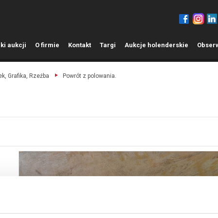
ki aukcji
O
firmie
K
ontakt
T
argi
A
ukcje holenderskie
O
bser
k, Grafika, Rzeźba
Powrót z polowania.