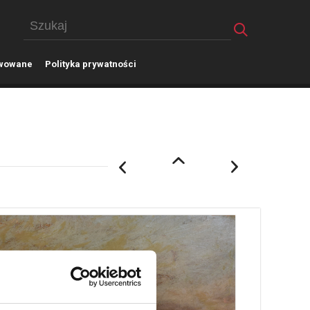
wowane
P
olityka prywatności