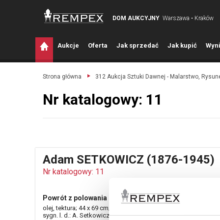
DOM AUKCYJNY
Warszawa • Kraków
A
ukcje
O
ferta
J
ak sprzedać
J
ak kupić
W
yni
Strona główna
312 Aukcja Sztuki Dawnej - Malarstwo, Rysune
Nr katalogowy: 11
Adam SETKOWICZ (1876-1945)
Nr katalogowy: 11
Powrót z polowania
olej, tektura; 44 x 69 cm;
sygn. l. d.: A. Setkowicz