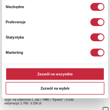
Wybór
Niezbędne
zgody
Preferencje
Statystyka
Marketing
Leon JEŻ, XX w.
Zezwól na wszystkie
Nr katalogowy
314
Zezwól na wybór
Rycerz, 1980
olej, płótno; 45 x 33 cm;
sygn. na odwrocie: L.Jeż / 1980 / "Rycerz" / Łódź.
estymacja: 2 700 - 3 200 zł