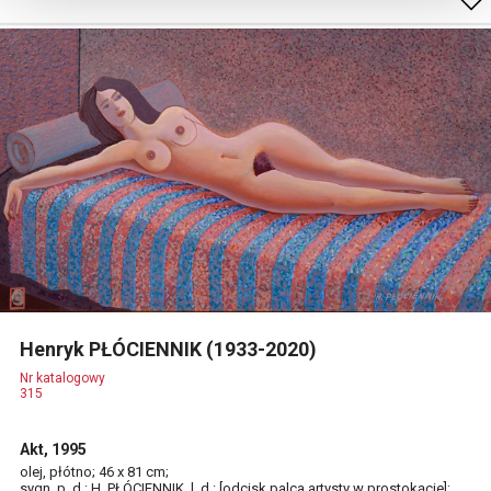
Henryk PŁÓCIENNIK (1933-2020)
Nr katalogowy
315
Akt, 1995
olej, płótno; 46 x 81 cm;
sygn. p. d.: H. PŁÓCIENNIK, l. d.: [odcisk palca artysty w prostokącie];