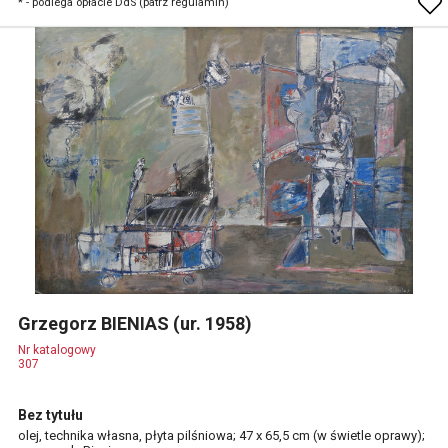
* - podlega opłacie DdS (patrz regulamin)
Grzegorz BIENIAS (ur. 1958)
Nr katalogowy
307
Bez tytułu
olej, technika własna, płyta pilśniowa; 47 x 65,5 cm (w świetle oprawy);