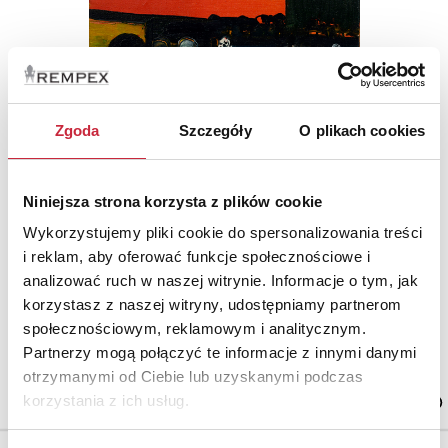
Zgoda
Szczegóły
O plikach cookies
Niniejsza strona korzysta z plików cookie
Wykorzystujemy pliki cookie do spersonalizowania treści
Andrzej KONWERSKI (ur. 1941)
i reklam, aby oferować funkcje społecznościowe i
Nr katalogowy
313
analizować ruch w naszej witrynie. Informacje o tym, jak
korzystasz z naszej witryny, udostępniamy partnerom
społecznościowym, reklamowym i analitycznym.
W teatrze
olej, płótno; 41,5 x 41,5 cm;
Partnerzy mogą połączyć te informacje z innymi danymi
opisany na odwrocie: ANDRZEJ KONWERSKI.
otrzymanymi od Ciebie lub uzyskanymi podczas
estymacja: 4 000 - 4 800 zł
korzystania z ich usług.