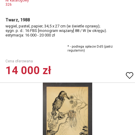
Nr katalogowy
326
Twarz, 1988
węgiel, pastel, papier; 34,5 x 27 cm (w świetle oprawy);
sygn. p. d.: 16 FBS [monogram wiązany] 88 / W (w okręgu).
estymacja: 16 000 - 20 000 zł
* - podlega opłacie DdS (patrz
regulamin)
Cena oferowana
14 000 zł