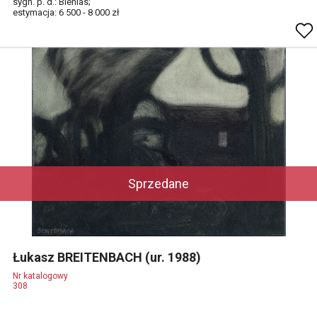
sygn. p. d.: Bienias;
estymacja: 6 500 - 8 000 zł
Sprzedane
Łukasz BREITENBACH (ur. 1988)
Nr katalogowy
308