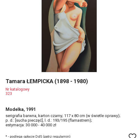
Tamara ŁEMPICKA (1898 - 1980)
Nr katalogowy
323
Modelka, 1991
serigrafia barwna, karton czarny; 117 x 80 cm (w świetle oprawy);
p. d.: [sucha pieczęć], l. d.: 193/195 (flamastrem);
estymacja: 30 000 - 40 000 zł
* - podlega opłacie DdS (patrz regulamin)