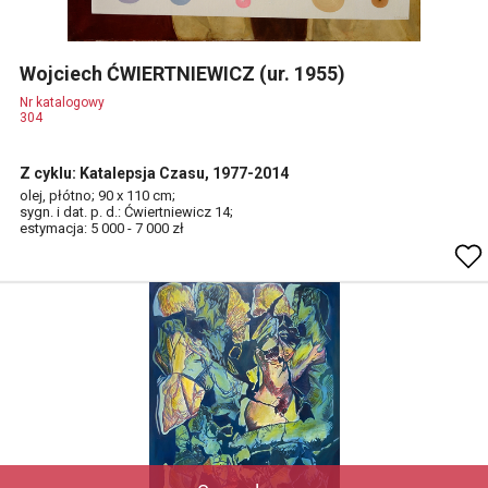
Wojciech ĆWIERTNIEWICZ (ur. 1955)
Nr katalogowy
304
Z cyklu: Katalepsja Czasu, 1977-2014
olej, płótno; 90 x 110 cm;
sygn. i dat. p. d.: Ćwiertniewicz 14;
estymacja: 5 000 - 7 000 zł