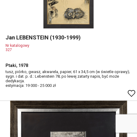
Jan LEBENSTEIN (1930-1999)
Nr katalogowy
327
Ptaki, 1978
tusz, piórko, gwasz, akwarela, papier; 61 x 34,5 cm (w świetle oprawy);
sygn. i dat. p. d.: Lebenstein 78; po lewej zatarty napis, być może
dedykacja.
estymacja: 19 000 - 25 000 zł