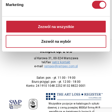
Marketing
Aby otrzymywać informacje o nowych aukcjach, prosimy podać
adres e-mail
Zezwól na wszystkie
Zezwól na wybór
Rempex Sp. z o.o
ul Karowa 31, 00-324 Warszawa
tel/fax:
patrz kontakt
e-mail:
rempex@rempex.com.pl
Salon: pon. - pt. 11:00 - 19:00
Biuro przyjęć: pon. - pt. 12:00 - 18:00
Konto: 24 1910 1048 2252 8132 8822 0001
Wszystkie pozycje w katalogach sztuki
dawnej z ceną powyżej 8000zł firma ALR
weryfikuje w światowych bazach dzieł