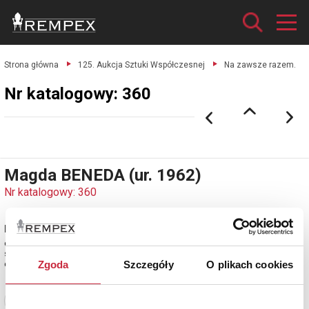
Strona główna
125. Aukcja Sztuki Współczesnej
Na zawsze razem.
Nr katalogowy: 360
Magda BENEDA (ur. 1962)
Nr katalogowy: 360
Na zawsze razem
olej, płótno; 60 x 81 cm;
sygn. p. d.: M. Beneda, opisany l. g.: na zawsze razem.
estymacja: 5 000 - 6 000 zł
Zgoda
Szczegóły
O plikach cookies
Zobacz pełne informacje