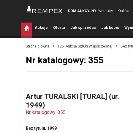
DOM AUKCYJNY
Warszawa • Kraków
A
ukcje
O
ferta
J
ak sprzedać
J
ak kupić
W
yni
Strona główna
125. Aukcja Sztuki Współczesnej
Bez tyt
Nr katalogowy: 355
Artur TURALSKI [TURAL] (ur.
1949)
Nr katalogowy: 355
Bez tytułu, 1999