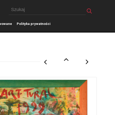
wowane
P
olityka prywatności