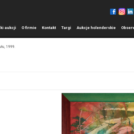
ki aukcji
O
firmie
K
ontakt
T
argi
A
ukcje holenderskie
O
bser
ułu, 1999.