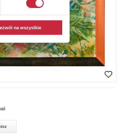
ezwól na wszystkie
ail