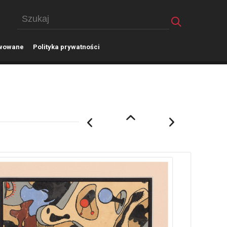
wowane
P
olityka prywatności