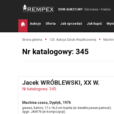
DOM AUKCYJNY
Warszawa • Kraków
A
ukcje
O
ferta
J
ak sprzedać
J
ak kupić
W
yni
Strona główna
125. Aukcja Sztuki Współczesnej
Machina
Nr katalogowy: 345
Jacek WRÓBLEWSKI, XX W.
Nr katalogowy: 345
Machina czasu, Dyptyk, 1976
gwasz, karton; 17 x 16,5 cm każda (w świetle passe-partout);
sygn. JAW76 (w kompozycji).