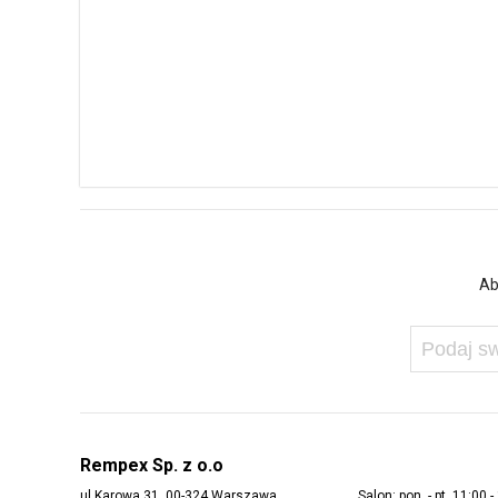
Ab
Rempex Sp. z o.o
ul Karowa 31, 00-324 Warszawa
Salon: pon. - pt. 11:00 -