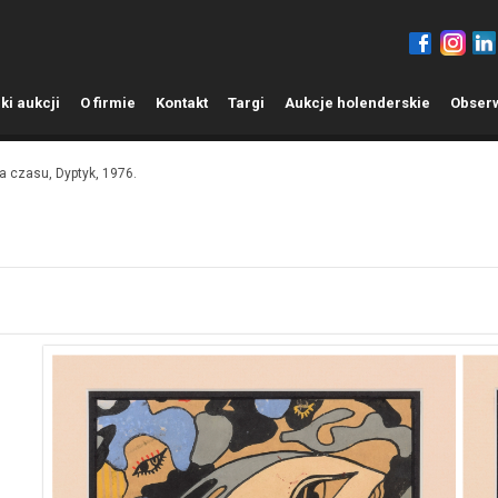
ki aukcji
O
firmie
K
ontakt
T
argi
A
ukcje holenderskie
O
bser
 czasu, Dyptyk, 1976.