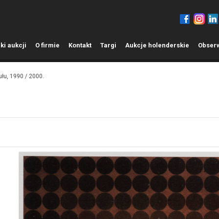
ki aukcji
O
firmie
K
ontakt
T
argi
A
ukcje holenderskie
O
bser
ułu, 1990 / 2000.