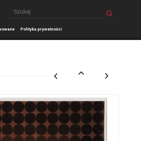
wowane
P
olityka prywatności