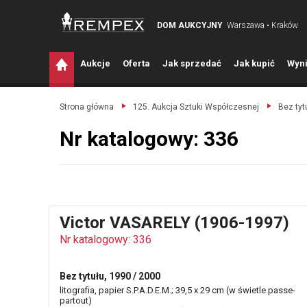
DOM AUKCYJNY
Warszawa • Kraków
A
ukcje
O
ferta
J
ak sprzedać
J
ak kupić
W
yni
Strona główna
125. Aukcja Sztuki Współczesnej
Bez tyt
Nr katalogowy: 336
Victor VASARELY (1906-1997)
Nr katalogowy: 336
Bez tytułu, 1990 / 2000
litografia, papier S.P.A.D.E.M.; 39,5 x 29 cm (w świetle passe-
partout)