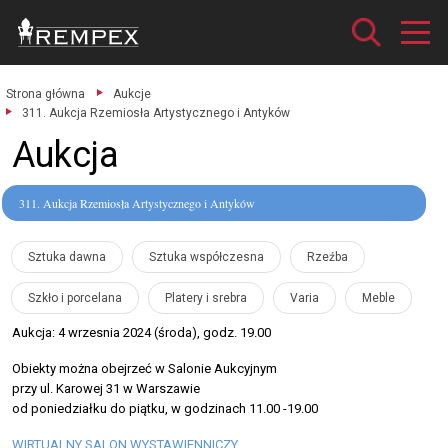
Strona główna
Aukcje
311. Aukcja Rzemiosła Artystycznego i Antyków
Aukcja
311. Aukcja Rzemiosła Artystycznego i Antyków
Sztuka dawna
Sztuka współczesna
Rzeźba
Szkło i porcelana
Platery i srebra
Varia
Meble
Aukcja: 4 wrzesnia 2024 (środa), godz. 19.00
Obiekty można obejrzeć w Salonie Aukcyjnym
przy ul. Karowej 31 w Warszawie
od poniedziałku do piątku, w godzinach 11.00 -19.00
WIRTUALNY SALON WYSTAWIENNICZY