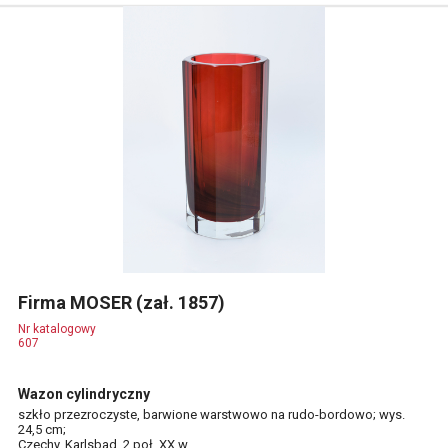
Firma MOSER (zał. 1857)
Nr katalogowy
607
Wazon cylindryczny
szkło przezroczyste, barwione warstwowo na rudo-bordowo; wys.
24,5 cm;
Czechy, Karlsbad, 2 poł. XX w.