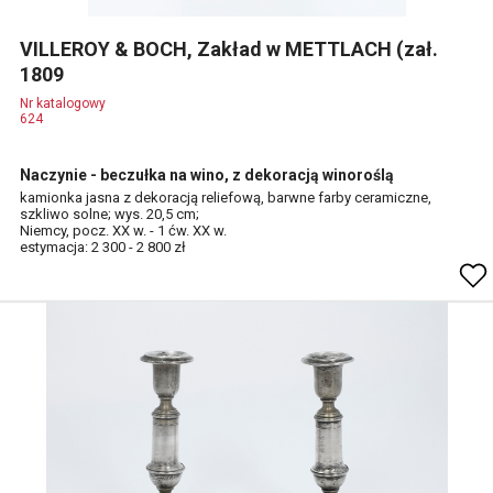
VILLEROY & BOCH, Zakład w METTLACH (zał.
1809
Nr katalogowy
624
Naczynie - beczułka na wino, z dekoracją winoroślą
kamionka jasna z dekoracją reliefową, barwne farby ceramiczne,
szkliwo solne; wys. 20,5 cm;
Niemcy, pocz. XX w. - 1 ćw. XX w.
estymacja: 2 300 - 2 800 zł