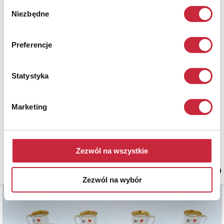
Wybór
Niezbędne
zgody
Preferencje
Statystyka
CHODZIEŻ - Zakłady Porcelany i Porcelitu
Nr katalogowy
613
Marketing
Zestaw do kawy dla 4 osób, model Aldona
porcelana, porcelana, farba naszkliwna żółta i złocenia - druk;
proj. Józef Wrzesień ( 1930-2007), z ok. 1960/1961, realizacja
Zezwól na wszystkie
późniejsza (ok. 1970).
estymacja: 1 100 - 1 300 zł
Zezwól na wybór