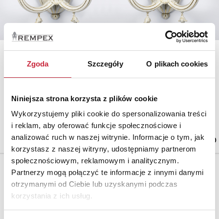
VEB SÄCHSISCHE PORZELLANMANUFAKTUR
Zgoda
Szczegóły
O plikach cookies
Nr katalogowy
612
Niniejsza strona korzysta z plików cookie
Para kinkietów z głową barana
Wykorzystujemy pliki cookie do spersonalizowania treści
porcelana, złocenia; kinkiety zelektryfikowane; wys. ok. 32 cm;
Niemcy, Drezno (Saksonia), 2 ćw. XX w.
i reklam, aby oferować funkcje społecznościowe i
estymacja: 3 000 - 3 500 zł
analizować ruch w naszej witrynie. Informacje o tym, jak
korzystasz z naszej witryny, udostępniamy partnerom
społecznościowym, reklamowym i analitycznym.
Partnerzy mogą połączyć te informacje z innymi danymi
otrzymanymi od Ciebie lub uzyskanymi podczas
korzystania z ich usług.