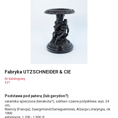
Fabryka UTZSCHNEIDER & CIE
Nr katalogowy
621
Podstawa pod paterę (lub gerydon?)
ceramika spieczona (terrakota?), szkliwo czarne połyskliwe; wys. 24
cm;
Niemcy (Francja), Saargrmünd/Sarreguemines, Alzacja-Lotaryngia, ok.
1900.
estymacja: 1 100 - 1 300 zł