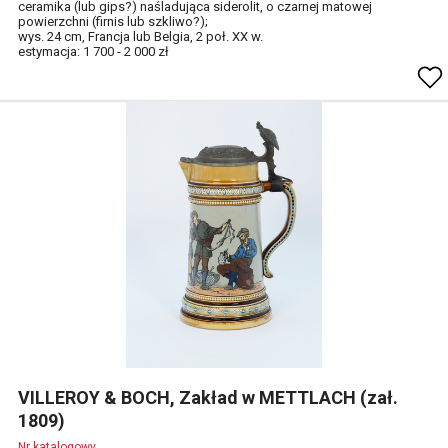
ceramika (lub gips?) naśladująca siderolit, o czarnej matowej
powierzchni (firnis lub szkliwo?);
wys. 24 cm, Francja lub Belgia, 2 poł. XX w.
estymacja: 1 700 - 2 000 zł
VILLEROY & BOCH, Zakład w METTLACH (zał.
1809)
Nr katalogowy