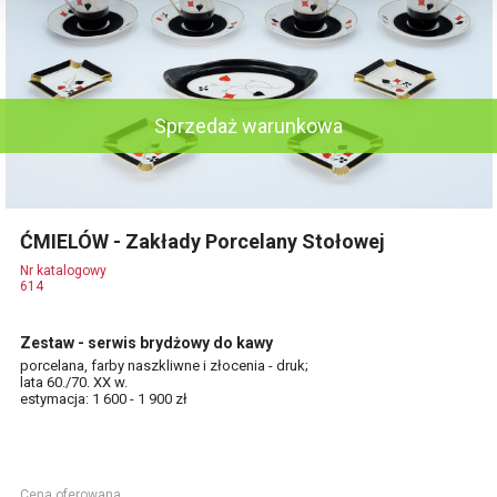
Sprzedaż warunkowa
ĆMIELÓW - Zakłady Porcelany Stołowej
Nr katalogowy
614
Zestaw - serwis brydżowy do kawy
porcelana, farby naszkliwne i złocenia - druk;
lata 60./70. XX w.
estymacja: 1 600 - 1 900 zł
Cena oferowana