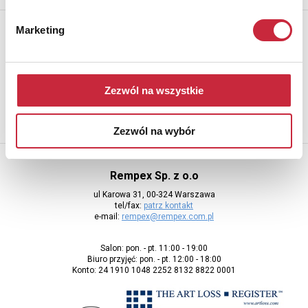
Newsletter
Marketing
Aby otrzymywać informacje o nowych aukcjach, prosimy podać
adres e-mail
Zezwól na wszystkie
Zezwól na wybór
Rempex Sp. z o.o
ul Karowa 31, 00-324 Warszawa
tel/fax:
patrz kontakt
e-mail:
rempex@rempex.com.pl
Salon: pon. - pt. 11:00 - 19:00
Biuro przyjęć: pon. - pt. 12:00 - 18:00
Konto: 24 1910 1048 2252 8132 8822 0001