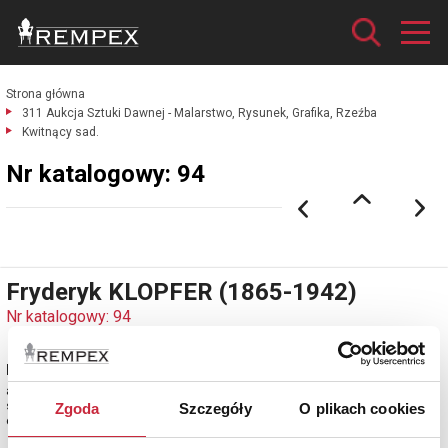
Strona główna
311 Aukcja Sztuki Dawnej - Malarstwo, Rysunek, Grafika, Rzeźba
Kwitnący sad.
Nr katalogowy: 94
Fryderyk KLOPFER (1865-1942)
Nr katalogowy: 94
Kwitnący sad
akwarela, gwasz, papier, 28,5 x 42 cm (w świetle oprawy);
sygn. l. d.: F. Klopfer
Zgoda
Szczegóły
O plikach cookies
estymacja: 1 500 - 1 800 zł