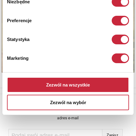
Niezbędne
zgody
Preferencje
Statystyka
Marketing
Zezwól na wszystkie
Newsletter
Zezwól na wybór
Aby otrzymywać informacje o nowych aukcjach, prosimy podać
adres e-mail