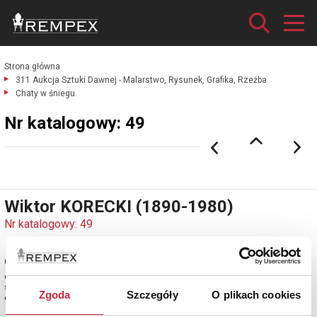
Strona główna
311 Aukcja Sztuki Dawnej - Malarstwo, Rysunek, Grafika, Rzeźba
Chaty w śniegu.
Nr katalogowy: 49
Wiktor KORECKI (1890-1980)
Nr katalogowy: 49
Chaty w śniegu
olej, płótno; 44,5 x 59 cm;
sygn. p. d.: WITKOR KORECKI
Zgoda
Szczegóły
O plikach cookies
estymacja: 4 500 - 5 000 zł