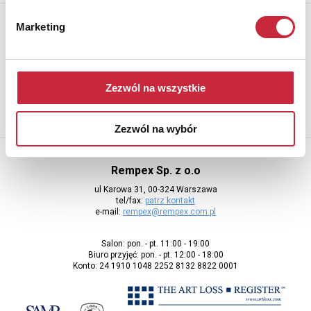
Newsletter
Marketing
Aby otrzymywać informacje o nowych aukcjach, prosimy podać
adres e-mail
Zezwól na wszystkie
Zezwól na wybór
Rempex Sp. z o.o
ul Karowa 31, 00-324 Warszawa
tel/fax:
patrz kontakt
e-mail:
rempex@rempex.com.pl
Salon: pon. - pt. 11:00 - 19:00
Biuro przyjęć: pon. - pt. 12:00 - 18:00
Konto: 24 1910 1048 2252 8132 8822 0001