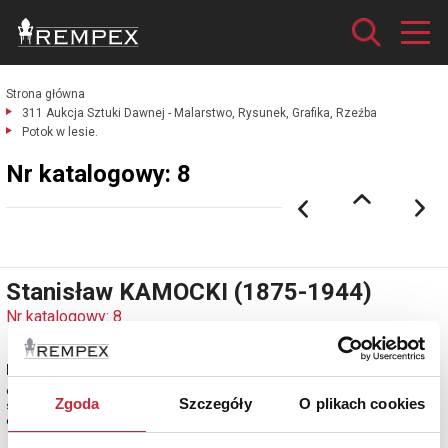
Strona główna
311 Aukcja Sztuki Dawnej - Malarstwo, Rysunek, Grafika, Rzeźba
Potok w lesie.
Nr katalogowy: 8
Stanisław KAMOCKI (1875-1944)
Nr katalogowy: 8
Potok w lesie
olej, tektura; 34 x 50 cm (w świetle oprawy);
Zgoda
Szczegóły
O plikach cookies
sygn. l. d.: StKamocki
estymacja: 35 000 - 40 000 zł