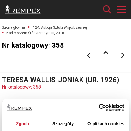
Strona główna
124. Aukcja Sztuki Współczesnej
Nad Morzem Śródziemnym III, 2010.
Nr katalogowy: 358
TERESA WALLIS-JONIAK (UR. 1926)
Nr katalogowy: 358
Nad Morzem Śródziemnym III, 2010
olej, płótno; 65 x 76 cm;
sygn. i dat. p. d.: T.Wallis-J / 10;
estymacja: 4 600 - 5 600 zł
Zgoda
Szczegóły
O plikach cookies