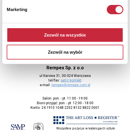
Newsletter
Marketing
Aby otrzymywać informacje o nowych aukcjach, prosimy podać
adres e-mail
Zezwól na wszystkie
Zezwól na wybór
Rempex Sp. z o.o
ul Karowa 31, 00-324 Warszawa
tel/fax:
patrz kontakt
e-mail:
rempex@rempex.com.pl
Salon: pon. - pt. 11:00 - 19:00
Biuro przyjęć: pon. - pt. 12:00 - 18:00
Konto: 24 1910 1048 2252 8132 8822 0001
Wszystkie pozycje w katalogach sztuki