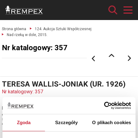
Strona główna
124. Aukcja Sztuki Współczesnej
Nad rzeką w dole, 2015.
Nr katalogowy: 357
TERESA WALLIS-JONIAK (UR. 1926)
Nr katalogowy: 357
Nad rzeką w dole, 2015
olej, płótno; 60 x 80 cm;
sygn. i dat. p. d.: T.Wallis.J / 15;
Zgoda
Szczegóły
O plikach cookies
estymacja: 4 600 - 5 600 zł