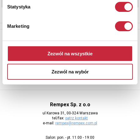
Statystyka
Marketing
Newsletter
Aby otrzymywać informacje o nowych aukcjach, prosimy podać
Zezwól na wszystkie
adres e-mail
Zezwól na wybór
Rempex Sp. z o.o
ul Karowa 31, 00-324 Warszawa
tel/fax:
patrz kontakt
e-mail:
rempex@rempex.com.pl
Salon: pon. - pt. 11:00 - 19:00