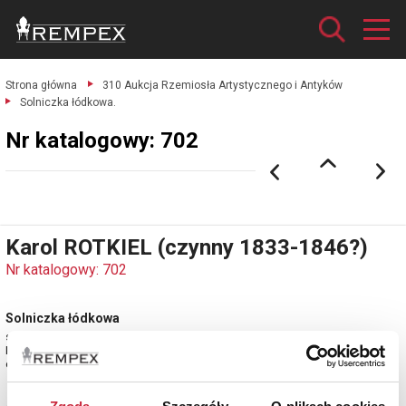
Strona główna
310 Aukcja Rzemiosła Artystycznego i Antyków
Solniczka łódkowa.
Nr katalogowy: 702
Karol ROTKIEL (czynny 1833-1846?)
Nr katalogowy: 702
Solniczka łódkowa
srebro częściowo złocone próby 12 cechowane; waga 98 g.
Lublin, lata 30. XIX w.
estymacja: 3 200 - 3 800 zł