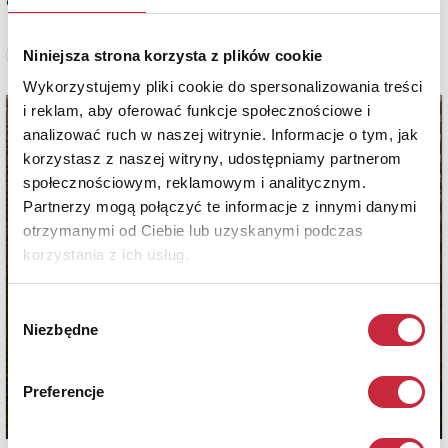
estymacja: 2 400 - 2 600 zł
Niniejsza strona korzysta z plików cookie
Zobacz pełne informacje
Wykorzystujemy pliki cookie do spersonalizowania treści
i reklam, aby oferować funkcje społecznościowe i
analizować ruch w naszej witrynie. Informacje o tym, jak
korzystasz z naszej witryny, udostępniamy partnerom
społecznościowym, reklamowym i analitycznym.
Partnerzy mogą połączyć te informacje z innymi danymi
otrzymanymi od Ciebie lub uzyskanymi podczas
korzystania z ich usług.
Wybór
Niezbędne
zgody
Preferencje