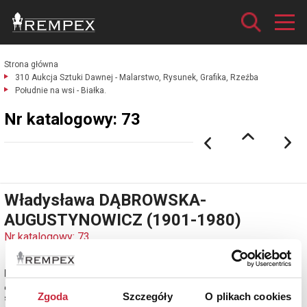
Strona główna
310 Aukcja Sztuki Dawnej - Malarstwo, Rysunek, Grafika, Rzeźba
Południe na wsi - Białka.
Nr katalogowy: 73
Władysława DĄBROWSKA-
AUGUSTYNOWICZ (1901-1980)
Nr katalogowy: 73
Południe na wsi - Białka
olej, płótno; 48 x 64 cm;
Zgoda
Szczegóły
O plikach cookies
sygn. p. d.: W. Augustynowicz.