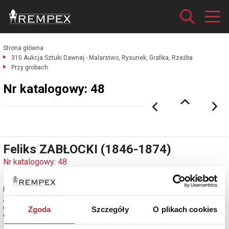
Strona główna
310 Aukcja Sztuki Dawnej - Malarstwo, Rysunek, Grafika, Rzeźba
Przy grobach.
Nr katalogowy: 48
Feliks ZABŁOCKI (1846-1874)
Nr katalogowy: 48
Przy grobach
Jan MATEJKO (1838-1893) - według
drzeworyt podmalowany akwarelą, papier; 22 x 29 cm (w świetle oprawy);
Zgoda
Szczegóły
O plikach cookies
estymacja: 2 800 - 3 300 zł