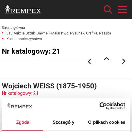
Strona główna
310 Aukcja Sztuki Dawnej - Malarstwo, Rysunek, Grafika, Rzeźba
Kocie macierzyństwo.
Nr katalogowy: 21
Wojciech WEISS (1875-1950)
Nr katalogowy: 21
Kocie macierzyństwo
ołówek, papier; 19 x 27,5 cm (w świetle oprawy);
sygn. p. d.: WW
Zgoda
Szczegóły
O plikach cookies
estymacja: 3 300 - 4 000 zł