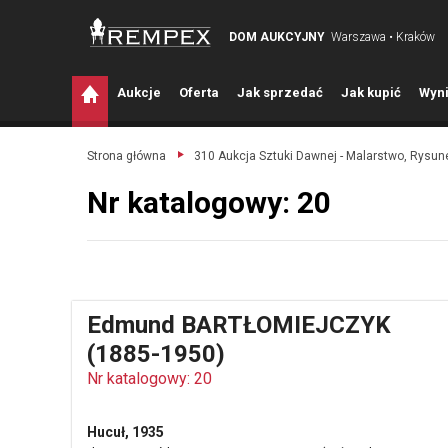
DOM AUKCYJNY
Warszawa • Kraków
A
ukcje
O
ferta
J
ak sprzedać
J
ak kupić
W
yni
Strona główna
310 Aukcja Sztuki Dawnej - Malarstwo, Rysune
Nr katalogowy: 20
Edmund BARTŁOMIEJCZYK
(1885-1950)
Nr katalogowy: 20
Hucuł, 1935