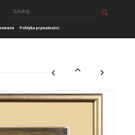
wowane
P
olityka prywatności