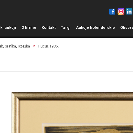
ki aukcji
O
firmie
K
ontakt
T
argi
A
ukcje holenderskie
O
bser
k, Grafika, Rzeźba
Hucuł, 1935.