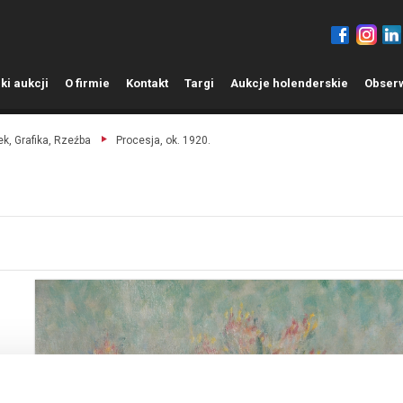
ki aukcji
O
firmie
K
ontakt
T
argi
A
ukcje holenderskie
O
bser
k, Grafika, Rzeźba
Procesja, ok. 1920.