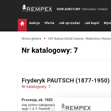
DOM AUKCYJNY
Warszawa • Kraków
A
ukcje
O
ferta
J
ak sprzedać
J
ak kupić
W
yni
Strona główna
309 Aukcja Sztuki Dawnej - Malarstwo, Rysune
Nr katalogowy: 7
Fryderyk PAUTSCH (1877-1950)
Nr katalogowy: 7
Procesja, ok. 1920
olej, płótno naklejone na tekturę; 67 x 91 cm;
sygn. l. d. F. Pautsch