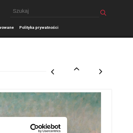
wowane
P
olityka prywatności