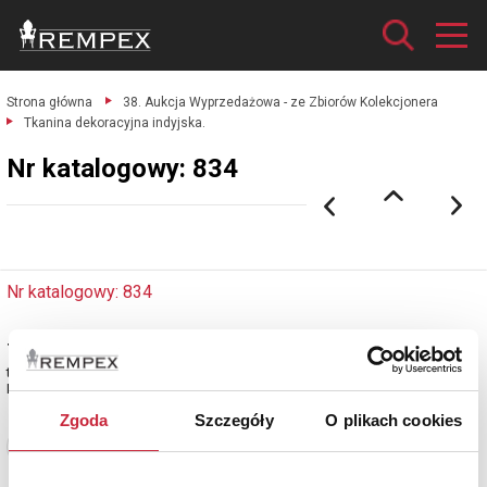
Strona główna
38. Aukcja Wyprzedażowa - ze Zbiorów Kolekcjonera
Tkanina dekoracyjna indyjska.
Nr katalogowy: 834
Nr katalogowy: 834
Tkanina dekoracyjna indyjska
tkanina czarna, wyszywana, zdobiona cekinami; 150 x 190 cm.
Indie, 4 ćw. XX w.
Zgoda
Szczegóły
O plikach cookies
Zobacz pełne informacje