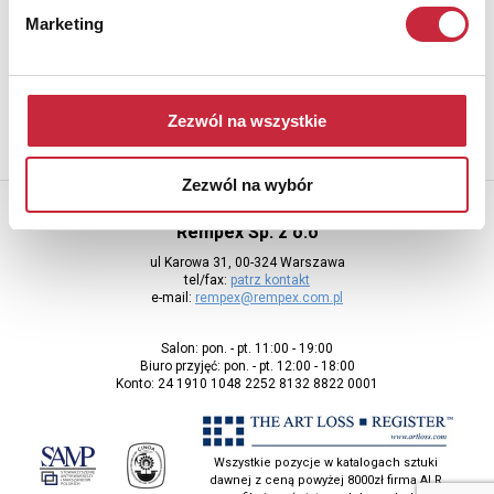
Marketing
Aby otrzymywać informacje o nowych aukcjach, prosimy podać
adres e-mail
Zezwól na wszystkie
Zezwól na wybór
Rempex Sp. z o.o
ul Karowa 31, 00-324 Warszawa
tel/fax:
patrz kontakt
e-mail:
rempex@rempex.com.pl
Salon: pon. - pt. 11:00 - 19:00
Biuro przyjęć: pon. - pt. 12:00 - 18:00
Konto: 24 1910 1048 2252 8132 8822 0001
Wszystkie pozycje w katalogach sztuki
dawnej z ceną powyżej 8000zł firma ALR