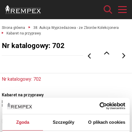
Strona główna
38. Aukcja Wyprzedażowa - ze Zbiorów Kolekcjonera
Kabaret na przyprawy.
Nr katalogowy: 702
Nr katalogowy: 702
Kabaret na przyprawy
plater, szkło bezbarwne; 23 x 22 x 8,5 cm.
Niemcy?, 1 ćw. XX w.
Zobacz pełne informacje
Zgoda
Szczegóły
O plikach cookies