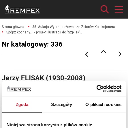
Strona główna
38. Aukcja Wyprzedażowa - ze Zbiorów Kolekcjonera
Spójrz kochany...! - projekt ilustracji do "Szpilek"..
Nr katalogowy: 336
Jerzy FLISAK (1930-2008)
Nr katalogowy: 336
Spójrz kochany...! - projekt ilustracji do "Szpilek".
Zgoda
Szczegóły
O plikach cookies
piórko, tusz, papier; 18 x 22 cm;
Zobacz pełne informacje
Niniejsza strona korzysta z plików cookie