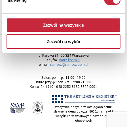
Marketing
adres e-mail
Zezwól na wszystkie
Zezwól na wybór
Rempex Sp. z o.o
ul Karowa 31, 00-324 Warszawa
tel/fax:
patrz kontakt
e-mail:
rempex@rempex.com.pl
Salon: pon. - pt. 11:00 - 19:00
Biuro przyjęć: pon. - pt. 12:00 - 18:00
Konto: 24 1910 1048 2252 8132 8822 0001
Wszystkie pozycje w katalogach sztuki
dawnej z ceną powyżej 8000zł firma ALR
weryfikuje w światowych bazach dzieł
utraconych